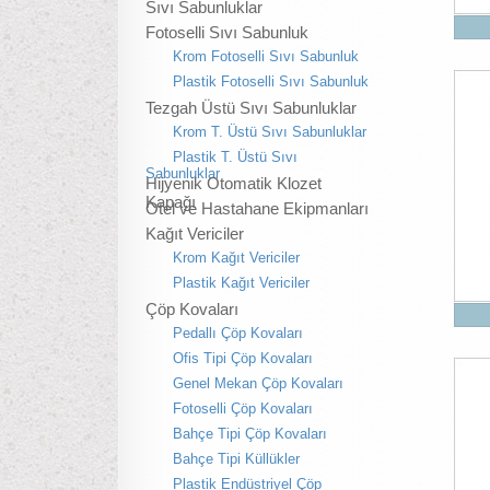
Sıvı Sabunluklar
Fotoselli Sıvı Sabunluk
Krom Fotoselli Sıvı Sabunluk
Plastik Fotoselli Sıvı Sabunluk
Tezgah Üstü Sıvı Sabunluklar
Krom T. Üstü Sıvı Sabunluklar
Plastik T. Üstü Sıvı
Sabunluklar
Hijyenik Otomatik Klozet
Kapağı
Otel ve Hastahane Ekipmanları
Kağıt Vericiler
Krom Kağıt Vericiler
Plastik Kağıt Vericiler
Çöp Kovaları
Pedallı Çöp Kovaları
Ofis Tipi Çöp Kovaları
Genel Mekan Çöp Kovaları
Fotoselli Çöp Kovaları
Bahçe Tipi Çöp Kovaları
Bahçe Tipi Küllükler
Plastik Endüstriyel Çöp