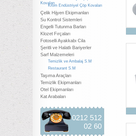
Kovaları
Krom Endüstriyel Çöp Kovaları
Çelik Hijyen Ekipmanları
Su Kontrol Sistemleri
Engelli Tutunma Barları
Klozet Fırçaları
Fotoselli Ayakkabı Cila
Şeritli ve Halatlı Bariyerler
Sarf Malzemeleri
Temizlik ve Ambalaj S.M
Restaurant S.M
Taşıma Araçları
Temizlik Ekipmanları
Otel Ekipmanları
Kat Arabaları
0212 512
02 60