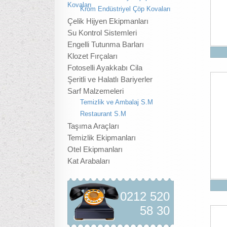
Kovaları
Krom Endüstriyel Çöp Kovaları
Çelik Hijyen Ekipmanları
Su Kontrol Sistemleri
Engelli Tutunma Barları
Klozet Fırçaları
Fotoselli Ayakkabı Cila
Şeritli ve Halatlı Bariyerler
Sarf Malzemeleri
Temizlik ve Ambalaj S.M
Restaurant S.M
Taşıma Araçları
Temizlik Ekipmanları
Otel Ekipmanları
Kat Arabaları
0212 520
58 30