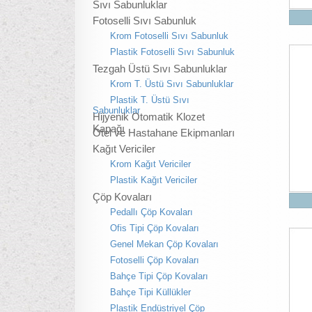
Sıvı Sabunluklar
Fotoselli Sıvı Sabunluk
Krom Fotoselli Sıvı Sabunluk
Plastik Fotoselli Sıvı Sabunluk
Tezgah Üstü Sıvı Sabunluklar
Krom T. Üstü Sıvı Sabunluklar
Plastik T. Üstü Sıvı
Sabunluklar
Hijyenik Otomatik Klozet
Kapağı
Otel ve Hastahane Ekipmanları
Kağıt Vericiler
Krom Kağıt Vericiler
Plastik Kağıt Vericiler
Çöp Kovaları
Pedallı Çöp Kovaları
Ofis Tipi Çöp Kovaları
Genel Mekan Çöp Kovaları
Fotoselli Çöp Kovaları
Bahçe Tipi Çöp Kovaları
Bahçe Tipi Küllükler
Plastik Endüstriyel Çöp