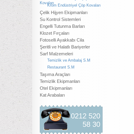
Kovaları
Krom Endüstriyel Çöp Kovaları
Çelik Hijyen Ekipmanları
Su Kontrol Sistemleri
Engelli Tutunma Barları
Klozet Fırçaları
Fotoselli Ayakkabı Cila
Şeritli ve Halatlı Bariyerler
Sarf Malzemeleri
Temizlik ve Ambalaj S.M
Restaurant S.M
Taşıma Araçları
Temizlik Ekipmanları
Otel Ekipmanları
Kat Arabaları
0212 520
58 30