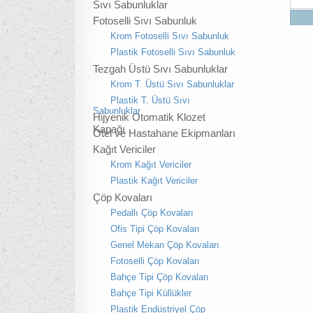
Sıvı Sabunluklar
Fotoselli Sıvı Sabunluk
Krom Fotoselli Sıvı Sabunluk
Plastik Fotoselli Sıvı Sabunluk
Tezgah Üstü Sıvı Sabunluklar
Krom T. Üstü Sıvı Sabunluklar
Plastik T. Üstü Sıvı
Sabunluklar
Hijyenik Otomatik Klozet
Kapağı
Otel ve Hastahane Ekipmanları
Kağıt Vericiler
Krom Kağıt Vericiler
Plastik Kağıt Vericiler
Çöp Kovaları
Pedallı Çöp Kovaları
Ofis Tipi Çöp Kovaları
Genel Mekan Çöp Kovaları
Fotoselli Çöp Kovaları
Bahçe Tipi Çöp Kovaları
Bahçe Tipi Küllükler
Plastik Endüstriyel Çöp