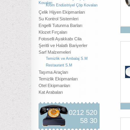
Kovaları
Krom Endüstriyel Çöp Kovaları
Çelik Hijyen Ekipmanları
Su Kontrol Sistemleri
Engelli Tutunma Barları
Klozet Fırçaları
Fotoselli Ayakkabı Cila
Şeritli ve Halatlı Bariyerler
Sarf Malzemeleri
Temizlik ve Ambalaj S.M
Restaurant S.M
Taşıma Araçları
Temizlik Ekipmanları
Otel Ekipmanları
Kat Arabaları
0212 520
58 30