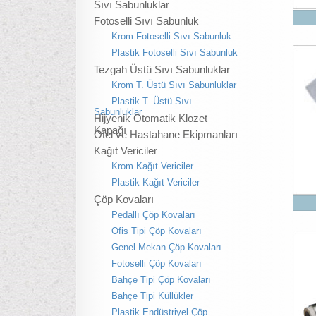
Sıvı Sabunluklar
Fotoselli Sıvı Sabunluk
Krom Fotoselli Sıvı Sabunluk
Plastik Fotoselli Sıvı Sabunluk
Tezgah Üstü Sıvı Sabunluklar
Krom T. Üstü Sıvı Sabunluklar
Plastik T. Üstü Sıvı
Sabunluklar
Hijyenik Otomatik Klozet
Kapağı
Otel ve Hastahane Ekipmanları
Kağıt Vericiler
Krom Kağıt Vericiler
Plastik Kağıt Vericiler
Çöp Kovaları
Pedallı Çöp Kovaları
Ofis Tipi Çöp Kovaları
Genel Mekan Çöp Kovaları
Fotoselli Çöp Kovaları
Bahçe Tipi Çöp Kovaları
Bahçe Tipi Küllükler
Plastik Endüstriyel Çöp