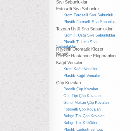
Sıvı Sabunluklar
Fotoselli Sıvı Sabunluk
Krom Fotoselli Sıvı Sabunluk
Plastik Fotoselli Sıvı Sabunluk
Tezgah Üstü Sıvı Sabunluklar
Krom T. Üstü Sıvı Sabunluklar
Plastik T. Üstü Sıvı
Sabunluklar
Hijyenik Otomatik Klozet
Kapağı
Otel ve Hastahane Ekipmanları
Kağıt Vericiler
Krom Kağıt Vericiler
Plastik Kağıt Vericiler
Çöp Kovaları
Pedallı Çöp Kovaları
Ofis Tipi Çöp Kovaları
Genel Mekan Çöp Kovaları
Fotoselli Çöp Kovaları
Bahçe Tipi Çöp Kovaları
Bahçe Tipi Küllükler
Plastik Endüstriyel Çöp