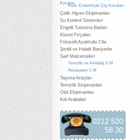
Kovaları
Krom Endüstriyel Çöp Kovaları
Çelik Hijyen Ekipmanları
Su Kontrol Sistemleri
Engelli Tutunma Barları
Klozet Fırçaları
Fotoselli Ayakkabı Cila
Şeritli ve Halatlı Bariyerler
Sarf Malzemeleri
Temizlik ve Ambalaj S.M
Restaurant S.M
Taşıma Araçları
Temizlik Ekipmanları
Otel Ekipmanları
Kat Arabaları
0212 520
58 30