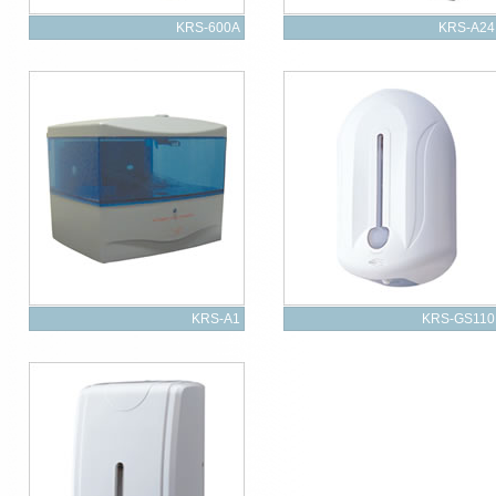
KRS-600A
KRS-A24
KRS-A1
KRS-GS110