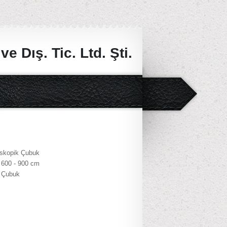
e Dış. Tic. Ltd. Şti.
eskopik Çubuk
- 600 - 900 cm
k Çubuk