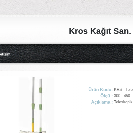
Kros Kağıt San. v
letişim
Ürün Kodu:
KRS - Tel
Ölçü :
300 - 450 
Açıklama :
Teleskopi