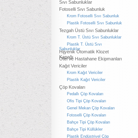
Sıvı Sabunluklar
Fotoselli Sıvı Sabunluk
Krom Fotoselli Sıvı Sabunluk
Plastik Fotoselli Sıvı Sabunluk
Tezgah Üstü Sıvı Sabunluklar
Krom T. Üstü Sıvı Sabunluklar
Plastik T. Üstü Sıvı
Sabunluklar
Hijyenik Otomatik Klozet
Kapağı
Otel ve Hastahane Ekipmanları
Kağıt Vericiler
Krom Kağıt Vericiler
Plastik Kağıt Vericiler
Çöp Kovaları
Pedallı Çöp Kovaları
Ofis Tipi Çöp Kovaları
Genel Mekan Çöp Kovaları
Fotoselli Çöp Kovaları
Bahçe Tipi Çöp Kovaları
Bahçe Tipi Küllükler
Plastik Endüstriyel Çöp