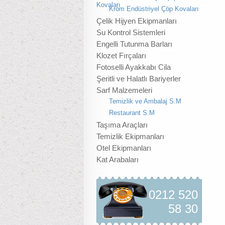
Kovaları
Krom Endüstriyel Çöp Kovaları
Çelik Hijyen Ekipmanları
Su Kontrol Sistemleri
Engelli Tutunma Barları
Klozet Fırçaları
Fotoselli Ayakkabı Cila
Şeritli ve Halatlı Bariyerler
Sarf Malzemeleri
Temizlik ve Ambalaj S.M
Restaurant S.M
Taşıma Araçları
Temizlik Ekipmanları
Otel Ekipmanları
Kat Arabaları
0212 520
58 30